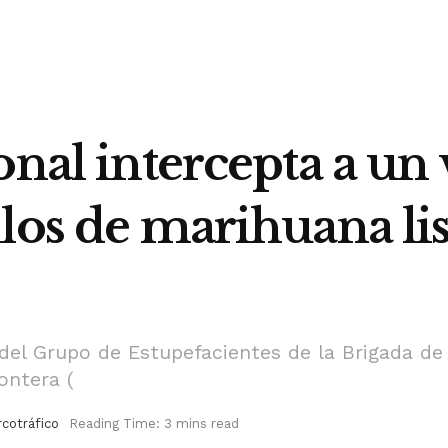
onal intercepta a un
los de marihuana lis
del Grupo de Estupefacientes de la Brigada de 
ontera (
cotráfico
Reading Time: 3 mins read