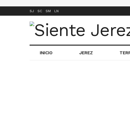
SJ
SC
SM
LN
INICIO
JEREZ
TER