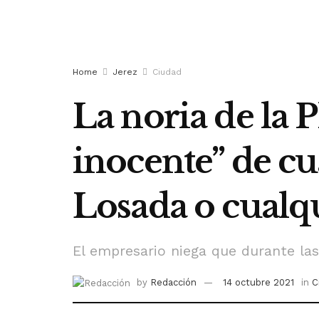
Home
Jerez
Ciudad
La noria de la P
inocente” de cu
Losada o cualq
El empresario niega que durante las
by
Redacción
14 octubre 2021
in
C