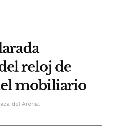
clarada
el reloj de
el mobiliario
aza del Arenal