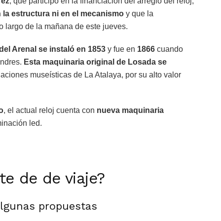
rez
, que participó en la financiación del arreglo del reloj,
 la estructura ni en el mecanismo
y que la
lo largo de la mañana de este jueves.
a del Arenal se instaló en 1853
y fue en
1866
cuando
ondres.
Esta maquinaria original de Losada se
laciones museísticas de La Atalaya, por su alto valor
o
, el actual reloj cuenta con
nueva maquinaria
inación led.
rte de de viaje?
algunas propuestas