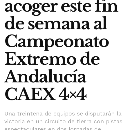
acoger este fin
de semana al
Campeonato
Extremo de
Andalucía
CAEX 4×4
Una treintena de equipos se disputarán la
victoria en un circuito de tierra con pistas
espectaculares en dos jornadas de