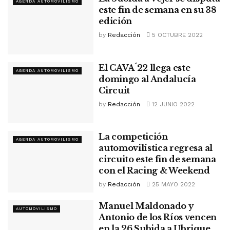
AGENDA AUTOMOVILISMO
este fin de semana en su 38
edición
by
Redacción
5 OCTUBRE 2022
El CAVA´22 llega este
AGENDA AUTOMOVILISMO
domingo al Andalucía
Circuit
by
Redacción
12 JUNIO 2022
La competición
AGENDA AUTOMOVILISMO
automovilística regresa al
circuito este fin de semana
con el Racing & Weekend
by
Redacción
25 MAYO 2022
Manuel Maldonado y
AUTOMOVILISMO
Antonio de los Ríos vencen
en la 26 Subida a Ubrique