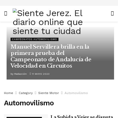
CAMPEONATOS AUTOMOVILISMO
Manuel Servillera brilla en la
primera prueba del
Campeonato de Andalucía de
Velocidad en Circuitos
by
Redacción
11 MAYO 2023
Home
Category
Siente Motor
Automovilismo
Automovilismo
La Subida a Vejer se disputa