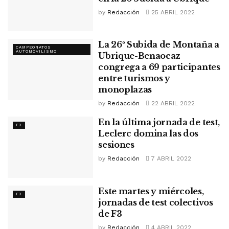
by
Redacción
25 ABRIL 2022
La 26º Subida de Montaña a
CAMPEONATOS
AUTOMOVILISMO
Ubrique-Benaocaz
congrega a 69 participantes
entre turismos y
monoplazas
by
Redacción
22 ABRIL 2022
En la última jornada de test,
F3
Leclerc domina las dos
sesiones
by
Redacción
7 ABRIL 2022
Este martes y miércoles,
F3
jornadas de test colectivos
de F3
by
Redacción
4 ABRIL 2022