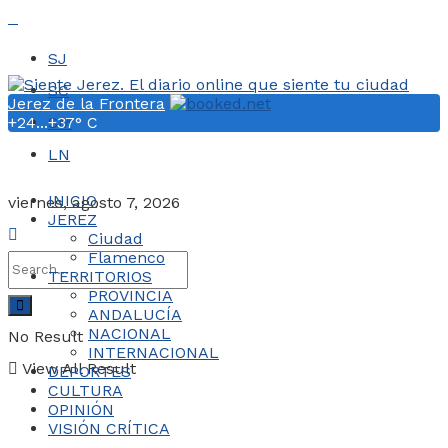
SJ
SC
Jerez de la Frontera
+
24...
SM
+
37° C
LN
INICIO
viernes, agosto 7, 2026
JEREZ
Ciudad
Flamenco
TERRITORIOS
PROVINCIA
ANDALUCÍA
NACIONAL
No Result
INTERNACIONAL
View All Result
DEPORTES
CULTURA
OPINIÓN
VISIÓN CRÍTICA