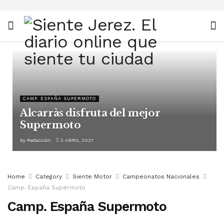
CAMP. ESPAÑA SUPERMOTO
Alcarràs disfruta del mejor
Supermoto
by
Redacción
2 ABRIL 2021
Home
Category
Siente Motor
Campeonatos Nacionales
Camp. España Supermoto
Camp. España Supermoto