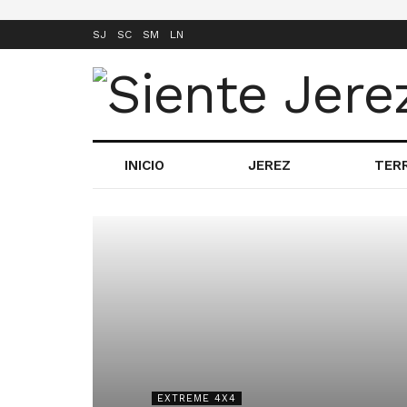
SJ
SC
SM
LN
INICIO
JEREZ
TER
EXTREME 4X4