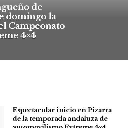
agueño de
e domingo la
el Campeonato
reme 4×4
Espectacular inicio en Pizarra
de la temporada andaluza de
automovilismo Extreme 4×4