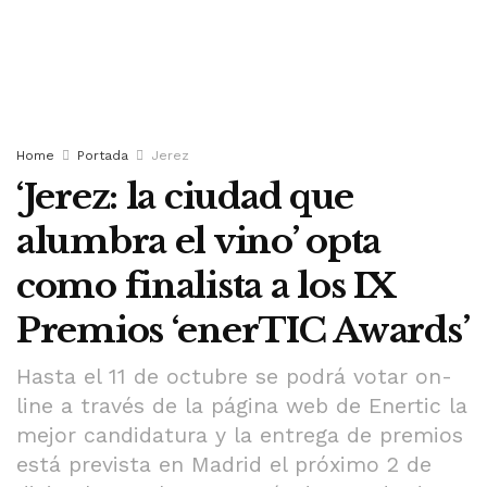
Home
Portada
Jerez
‘Jerez: la ciudad que
alumbra el vino’ opta
como finalista a los IX
Premios ‘enerTIC Awards’
Hasta el 11 de octubre se podrá votar on-
line a través de la página web de Enertic la
mejor candidatura y la entrega de premios
está prevista en Madrid el próximo 2 de