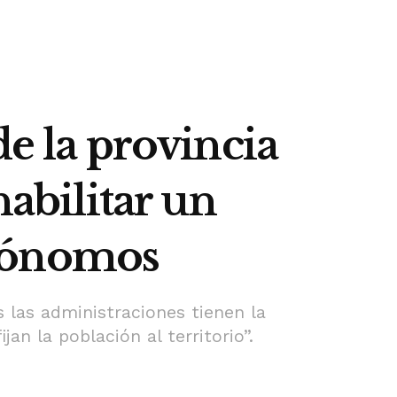
de la provincia
habilitar un
utónomos
 las administraciones tienen la
an la población al territorio”.