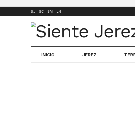
SJ
SC
SM
LN
INICIO
JEREZ
TER