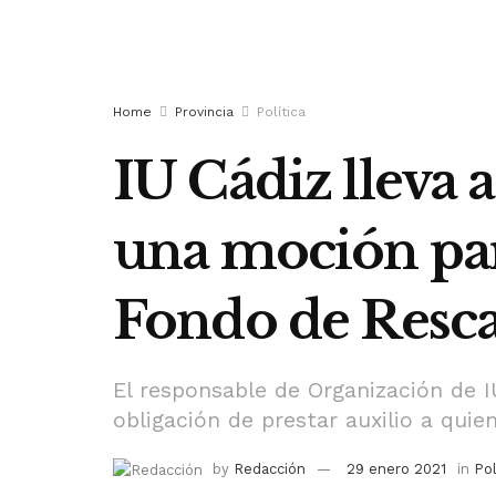
Home
Provincia
Política
IU Cádiz lleva 
una moción para 
Fondo de Resc
El responsable de Organización de I
obligación de prestar auxilio a quien
by
Redacción
29 enero 2021
in
Pol