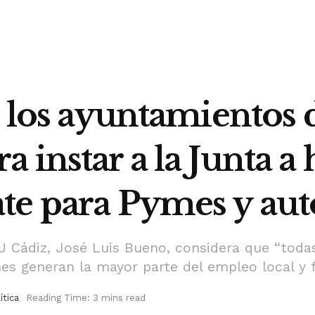
a los ayuntamientos 
instar a la Junta a 
ate para Pymes y a
U Cádiz, José Luis Bueno, considera que “todas
es generan la mayor parte del empleo local y fij
ítica
Reading Time: 3 mins read