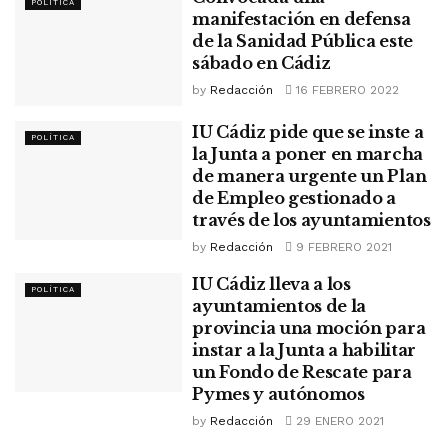
POLÍTICA
manifestación en defensa
de la Sanidad Pública este
sábado en Cádiz
by
Redacción
16 FEBRERO 2022
IU Cádiz pide que se inste a
POLÍTICA
la Junta a poner en marcha
de manera urgente un Plan
de Empleo gestionado a
través de los ayuntamientos
by
Redacción
9 FEBRERO 2021
IU Cádiz lleva a los
POLÍTICA
ayuntamientos de la
provincia una moción para
instar a la Junta a habilitar
un Fondo de Rescate para
Pymes y autónomos
by
Redacción
29 ENERO 2021