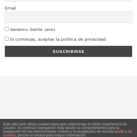
Email
Genérico Siente Jerez
Si continúas, aceptas la política de privacidad
SJ
SC
SM
LN
Este sitio web utiliza cookies para que usted tenga la mejor experiencia de
usuario. Si continúa navegando está dando su consentimiento para la
aceptación de las mencionadas cookies y la aceptación de nuestra
política de
Siente Jerez 2020. Publicación bajo licencia CC
cookies
, pinche el enlace para mayor información.