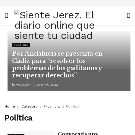
POLÍTICA
Por Andalucía se presenta en
Cádiz para “resolver los
problemas de los gaditanos y
recuperar derechos”
by
Redacción
25 MAYO 2022
Home
Category
Provincia
Política
Política
Convocada una