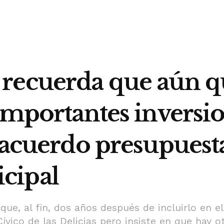
 recuerda que aún 
importantes inversio
 acuerdo presupuesta
cipal
que, al fin, dos años después de incluirlo en e
ívico de las Delicias pero insiste en que hay o