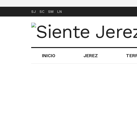
SJ
SC
SM
LN
INICIO
JEREZ
TER