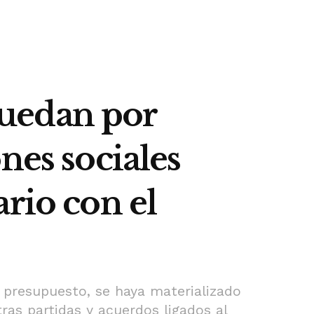
quedan por
nes sociales
rio con el
l presupuesto, se haya materializado
tras partidas y acuerdos ligados al