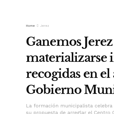
Home
Jerez
Ganemos Jerez
materializarse 
recogidas en el
Gobierno Muni
La formación municipalista celebra 
su propuesta de arreglar el Centro C