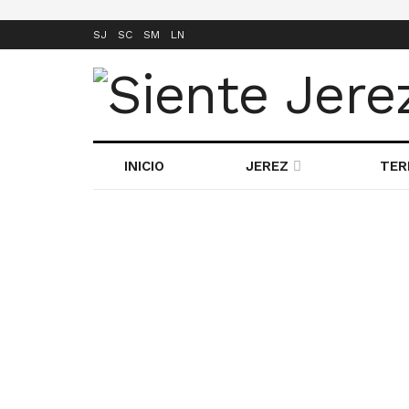
SJ
SC
SM
LN
INICIO
JEREZ
TER