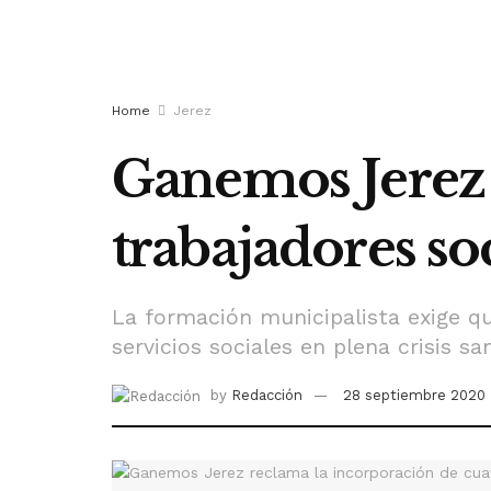
Home
Jerez
Ganemos Jerez 
trabajadores so
La formación municipalista exige qu
servicios sociales en plena crisis sa
by
Redacción
28 septiembre 2020