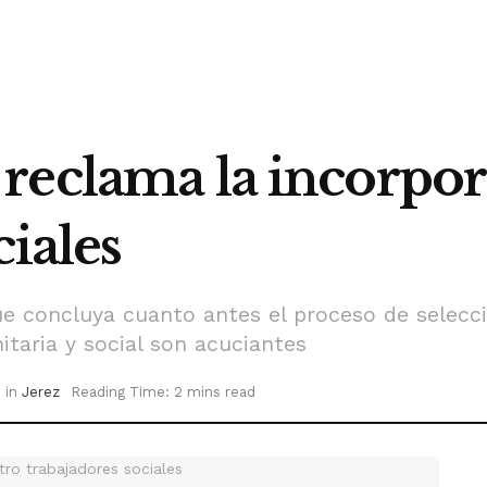
reclama la incorpor
ciales
e concluya cuanto antes el proceso de selecci
nitaria y social son acuciantes
in
Jerez
Reading Time: 2 mins read