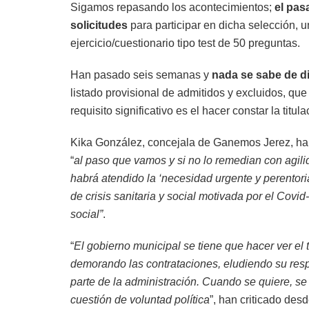
Sigamos repasando los acontecimientos;
el pa
solicitudes
para participar en dicha selección, 
ejercicio/cuestionario tipo test de 50 preguntas.
Han pasado seis semanas y
nada se sabe de d
listado provisional de admitidos y excluidos, qu
requisito significativo es el hacer constar la titu
Kika González, concejala de Ganemos Jerez, ha 
“
al paso que vamos y si no lo remedian con agil
habrá atendido la ‘necesidad urgente y perentori
de crisis sanitaria y social motivada por el Covid
social”
.
“
El gobierno municipal se tiene que hacer ver el 
demorando las contrataciones, eludiendo su res
parte de la administración. Cuando se quiere, s
cuestión de voluntad política
”, han criticado des