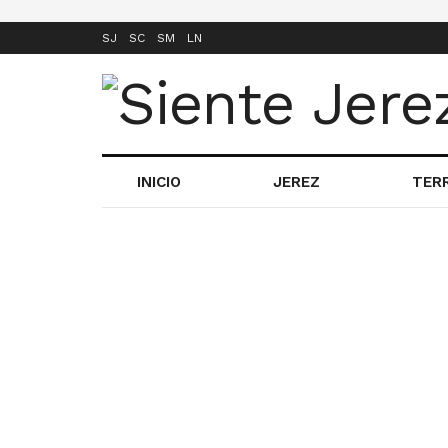
SJ
SC
SM
LN
INICIO
JEREZ
TER