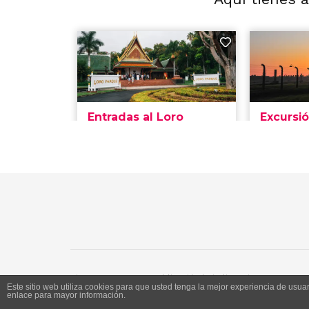
Siente Jerez 2020. Publicación bajo licencia CC
Este sitio web utiliza cookies para que usted tenga la mejor experiencia de us
enlace para mayor información.