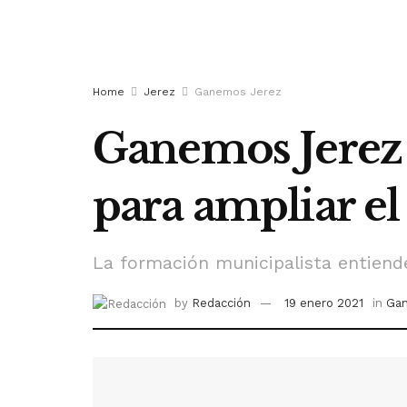
Home
Jerez
Ganemos Jerez
Ganemos Jerez 
para ampliar el
La formación municipalista entiend
by
Redacción
19 enero 2021
in
Ga