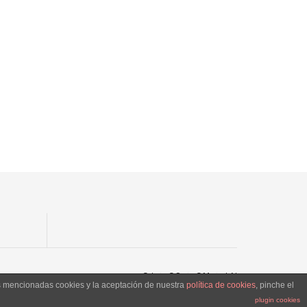
SJ
SC
SM
LN
as mencionadas cookies y la aceptación de nuestra
política de cookies
, pinche el
plugin cookies