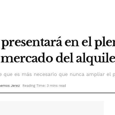
presentará en el pl
 mercado del alquile
e que es más necesario que nunca ampliar el p
nemos Jerez
Reading Time: 3 mins read