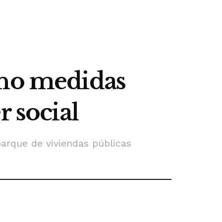
eno medidas
r social
arque de viviendas públicas