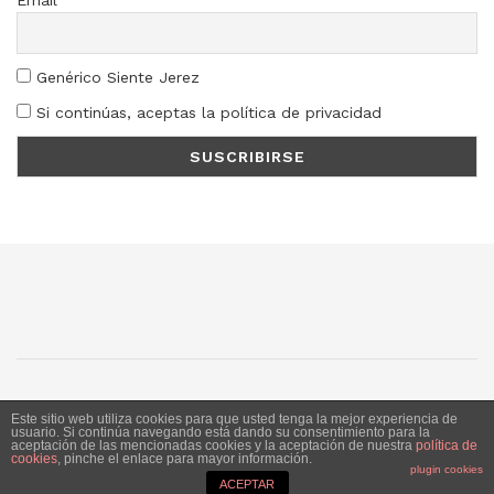
Genérico Siente Jerez
Si continúas, aceptas la política de privacidad
SJ
SC
SM
LN
Este sitio web utiliza cookies para que usted tenga la mejor experiencia de
usuario. Si continúa navegando está dando su consentimiento para la
aceptación de las mencionadas cookies y la aceptación de nuestra
política de
Siente Jerez 2020. Publicación bajo licencia CC
cookies
, pinche el enlace para mayor información.
plugin cookies
ACEPTAR