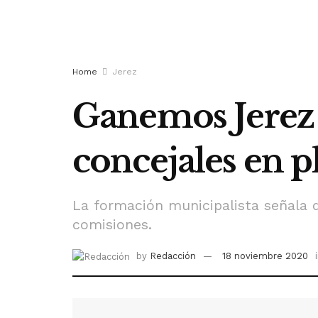
Home
Jerez
Ganemos Jerez a
concejales en 
La formación municipalista señala q
comisiones.
by
Redacción
18 noviembre 2020