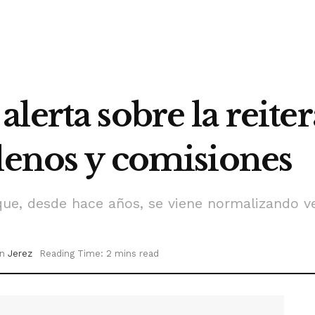
lerta sobre la reite
plenos y comisiones
ue, desde hace años, se viene normalizando ver
in
Jerez
Reading Time: 2 mins read