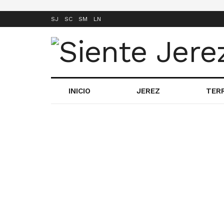
SJ
SC
SM
LN
INICIO
JEREZ
TER