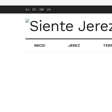
SJ
SC
SM
LN
INICIO
JEREZ
TER