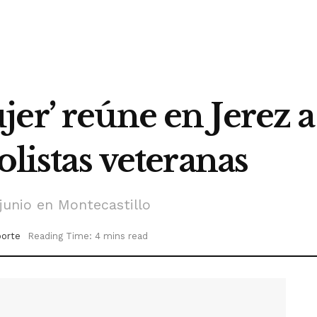
er’ reúne en Jerez a
olistas veteranas
 junio en Montecastillo
orte
Reading Time: 4 mins read