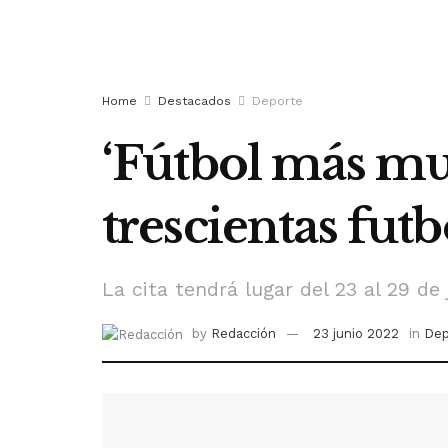
Home
Destacados
Deporte
‘Fútbol más muj
trescientas futb
La cita tendrá lugar del 23 al 29 de
by
Redacción
23 junio 2022
in
Dep