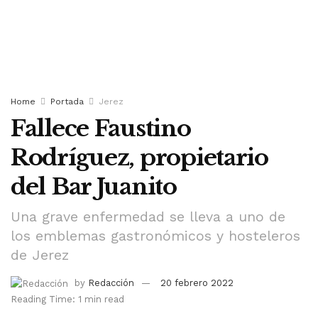
Home
Portada
Jerez
Fallece Faustino
Rodríguez, propietario
del Bar Juanito
Una grave enfermedad se lleva a uno de
los emblemas gastronómicos y hosteleros
de Jerez
by
Redacción
20 febrero 2022
Reading Time: 1 min read