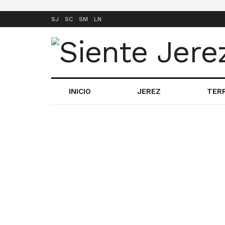
SJ
SC
SM
LN
INICIO
JEREZ
TER