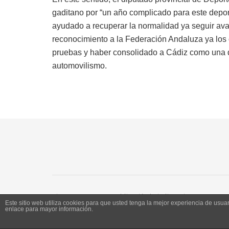
gaditano por “un año complicado para este depor
ayudado a recuperar la normalidad ya seguir av
reconocimiento a la Federación Andaluza ya los
pruebas y haber consolidado a Cádiz como una d
automovilismo.
Siente Jerez 2020. Publicación bajo licencia CC
Este sitio web utiliza cookies para que usted tenga la mejor experiencia de us
enlace para mayor información.