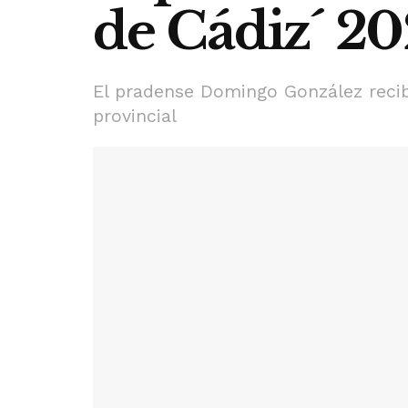
de Cádiz´ 20
El pradense Domingo González rec
provincial