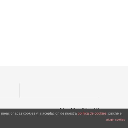
SJ
SC
SM
LN
as mencionadas cookies y la aceptación de nuestra
política de cookies
, pinche el
plugin cookies