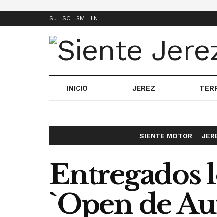
SJ
SC
SM
LN
INICIO
JEREZ
TER
SIENTE MOTOR
JER
Entregados l
`Open de A