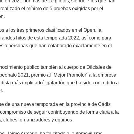
o en 2021 por más de 20 pilotos, siendo 7 los que han
 realizado el mínimo de 5 pruebas exigidas por el
en.
 a los tres primeros clasificados en el Open, la
grandes hitos de esta temporada 2022, así como para
des o personas que han colaborado exactamente en el
nocimiento público también al cuerpo de Oficiales de
eonato 2021, premio al `Mejor Promotor´ a la empresa
dista más implicado´, galardón que ha sido concedido a
r.
que de una nueva temporada en la provincia de Cádiz
 compromiso de seguir contribuyendo de forma clara a la
, clubes, organizadores y equipos .
es, Jaime Armario, ha felicitado al automovilismo