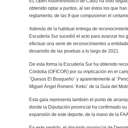
EL Open Automovilístico de Cádiz ha sido seguid
obtenido optar a puntos, al ser éstos los que han
reglamento, de las 9 que compusieron el certam
Además de la habitual entrega de reconocimientos
Escudería Sur sucedió el acto para avanzar los 
efectuar una serie de reconocimientos a entida
desarrollo de las pruebas a lo largo de 2021.
De esta forma la Escudería Sur ha obtenido reco
Córdoba (OFICOR) por su implicación en el camp
`Quesos El Bosqueño´ y aparentemente al `Perio
Miguel Ángel Romero `Keko´ de la Guía del Moto
Esta gala representa también el punto de arran
donde la Diputación provincial ha confirmado su
expansión de este deporte, de la mano de la FAA
En este sentido, el diputado provincial de Deport