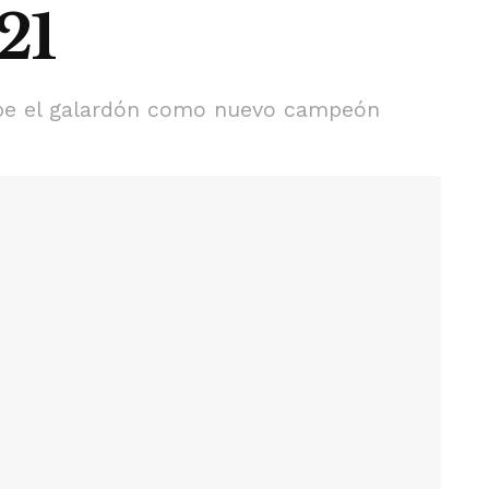
21
ibe el galardón como nuevo campeón