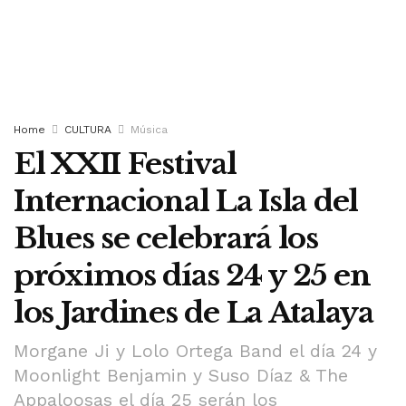
Home
CULTURA
Música
El XXII Festival
Internacional La Isla del
Blues se celebrará los
próximos días 24 y 25 en
los Jardines de La Atalaya
Morgane Ji y Lolo Ortega Band el día 24 y
Moonlight Benjamin y Suso Díaz & The
Appaloosas el día 25 serán los