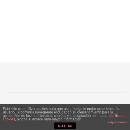
SJ
SC
SM
LN
Este sitio web utiliza cookies para que usted tenga la mejor experiencia de
usuario. Si continúa navegando está dando su consentimiento para la
aceptación de las mencionadas cookies y la aceptación de nuestra
política de
Siente Jerez 2020. Publicación bajo licencia CC
cookies
, pinche el enlace para mayor información.
plugin cookies
ACEPTAR