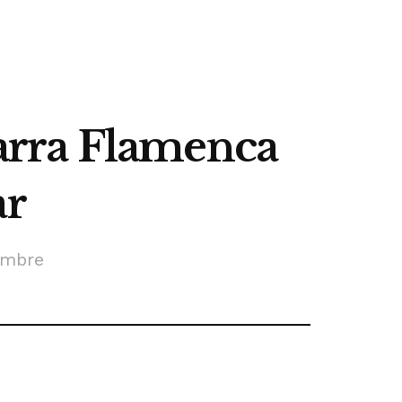
itarra Flamenca
ar
embre