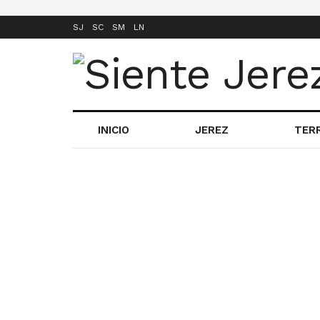
SJ
SC
SM
LN
INICIO
JEREZ
TER