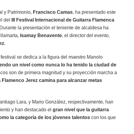
al y Patrimonio,
Francisco Camas
, ha presentado este
el del
III Festival Internacional de Guitarra Flamenca
urante la presentación el teniente de alcaldesa ha
illamarta,
Isamay Benavente
, el director del evento,
ez
.
estival se dedica a la figura del maestro Manolo
viendo un nivel como nunca lo ha tenido la ciudad de
icos son de primera magnitud y su proyección marcha a
a Flamenco Jerez camina para alcanzar metas
 Santiago Lara, y Mario González, respectivamente, han
iento y han destacado el
gran nivel que la guitarra
como la categoría de los jóvenes talentos
con los que