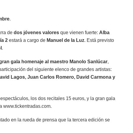
embre
.
arra de
dos jóvenes valores
que vienen fuerte:
Alba
ía 2
estará a cargo de
Manuel de la Luz
. Está previsto
l
.
gran gala homenaje al maestro Manolo Sanlúcar
,
participación del siguiente elenco de grandes artistas:
 David Lagos, Juan Carlos Romero, David Carmona y
 espectáculos, los dos recitales 15 euros, y la gran gala
ina www.tickentradas.com.
ntado en la rueda de prensa que la tercera edición se