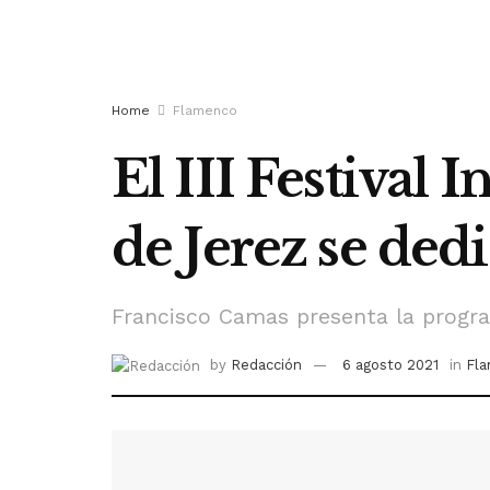
Home
Flamenco
El III Festival
de Jerez se ded
Francisco Camas presenta la progra
by
Redacción
6 agosto 2021
in
Fl