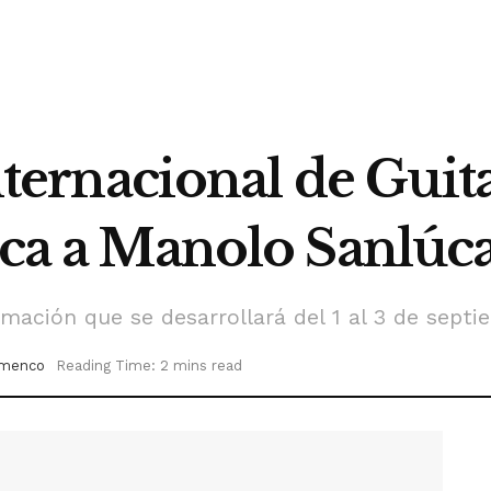
 Internacional de Gu
ica a Manolo Sanlúc
mación que se desarrollará del 1 al 3 de septi
amenco
Reading Time: 2 mins read