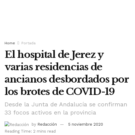
Home
Portada
El hospital de Jerez y
varias residencias de
ancianos desbordados por
los brotes de COVID-19
Desde la Junta de Andalucía se confirman
33 focos activos en la provincia
by
Redacción
5 noviembre 2020
Reading Time: 2 mins read