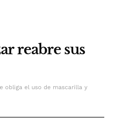
r reabre sus
e obliga el uso de mascarilla y