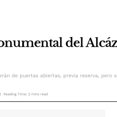
numental del Alcáza
rán de puertas abiertas, previa reserva, pero s
z
Reading Time: 2 mins read