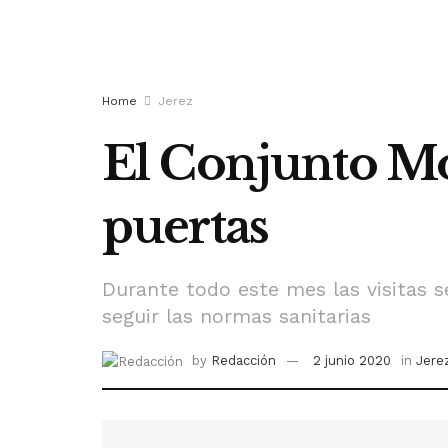
Home
Jerez
El Conjunto Mo
puertas
Durante todo este mes las visitas se
seguir las normas sanitarias
by
Redacción
2 junio 2020
in
Jere