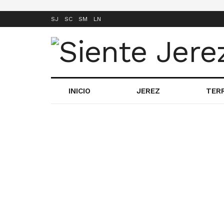
SJ
SC
SM
LN
INICIO
JEREZ
TER