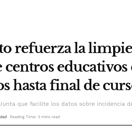
o refuerza la limpie
 centros educativos
s hasta final de cur
unta que facilite los datos sobre incidencia d
udad
Reading Time: 3 mins read