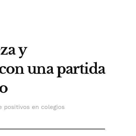
za y
 con una partida
so
e positivos en colegios