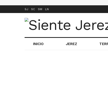
SJ
SC
SM
LN
INICIO
JEREZ
TER