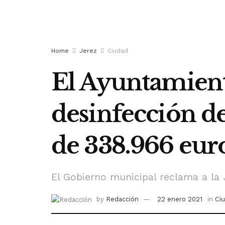
Home
Jerez
Ciudad
El Ayuntamient
desinfección de
de 338.966 euro
El Gobierno municipal reclama a la J
by
Redacción
22 enero 2021
in
Ci