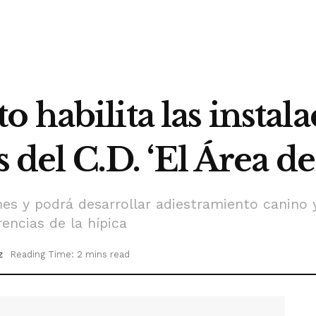
 habilita las instal
s del C.D. ‘El Área de
nes y podrá desarrollar adiestramiento canino y
encias de la hípica
z
Reading Time: 2 mins read