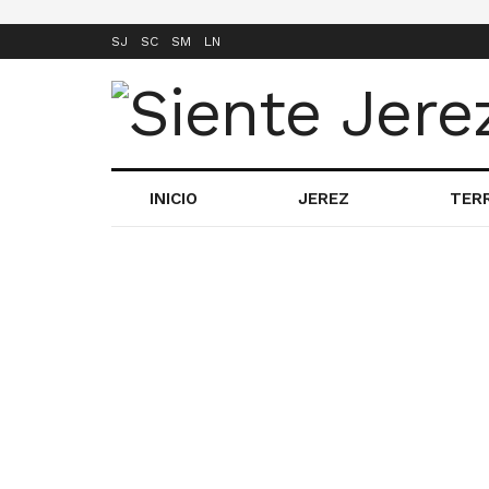
SJ
SC
SM
LN
INICIO
JEREZ
TER