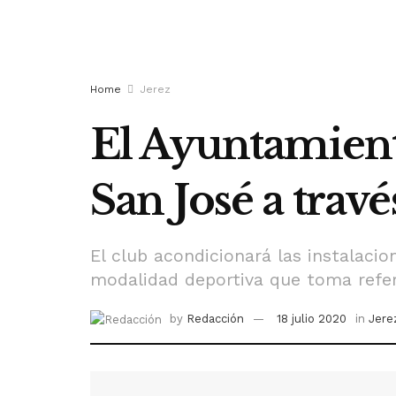
Home
Jerez
El Ayuntamiento
San José a travé
El club acondicionará las instalacio
modalidad deportiva que toma refer
by
Redacción
18 julio 2020
in
Jere