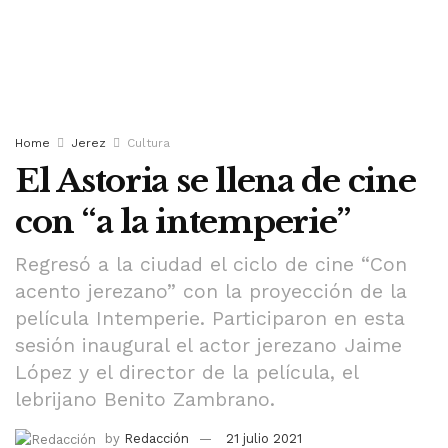
Home
Jerez
Cultura
El Astoria se llena de cine
con “a la intemperie”
Regresó a la ciudad el ciclo de cine “Con
acento jerezano” con la proyección de la
película Intemperie. Participaron en esta
sesión inaugural el actor jerezano Jaime
López y el director de la película, el
lebrijano Benito Zambrano.
by
Redacción
21 julio 2021