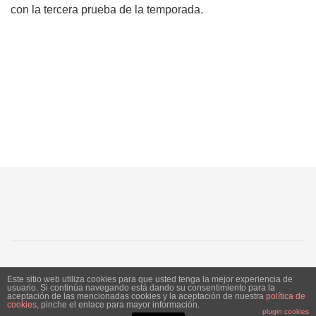
con la tercera prueba de la temporada.
SJ
SC
SM
LN
Este sitio web utiliza cookies para que usted tenga la mejor experiencia de
usuario. Si continúa navegando está dando su consentimiento para la
aceptación de las mencionadas cookies y la aceptación de nuestra
política de
Siente Jerez 2020. Publicación bajo licencia CC
cookies
, pinche el enlace para mayor información.
plugin cookies