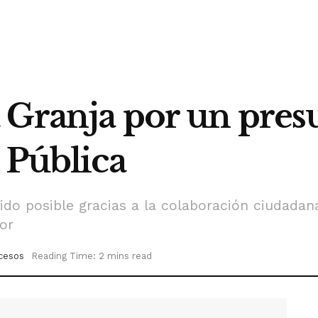
 Granja por un pres
 Pública
ido posible gracias a la colaboración ciudadan
or
cesos
Reading Time: 2 mins read