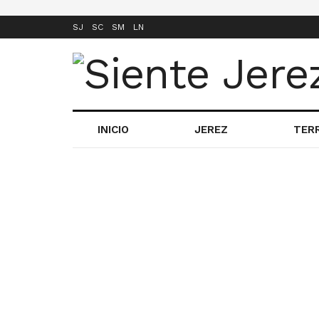
SJ
SC
SM
LN
INICIO
JEREZ
TER