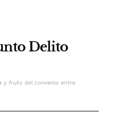
unto Delito
a y fruto del convenio entre