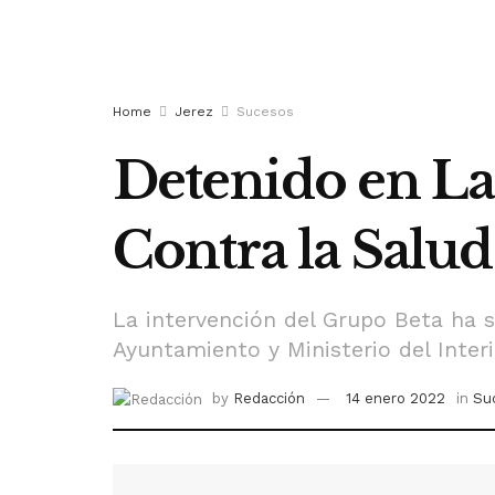
Home
Jerez
Sucesos
Detenido en La
Contra la Salud
La intervención del Grupo Beta ha s
Ayuntamiento y Ministerio del Interi
by
Redacción
14 enero 2022
in
Su