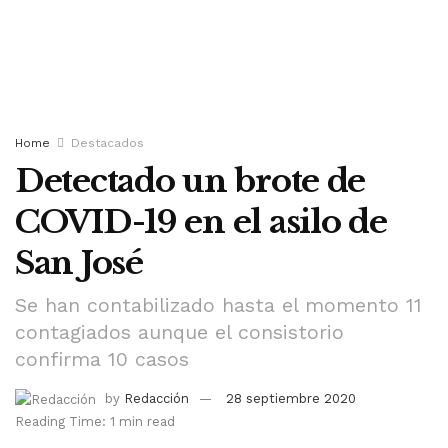
Home
Destacados
Detectado un brote de
COVID-19 en el asilo de
San José
Se han contabilizado hasta el momento 11
contagiados aunque el consistorio
confirma 10 casos
by
Redacción
28 septiembre 2020
Reading Time: 1 min read