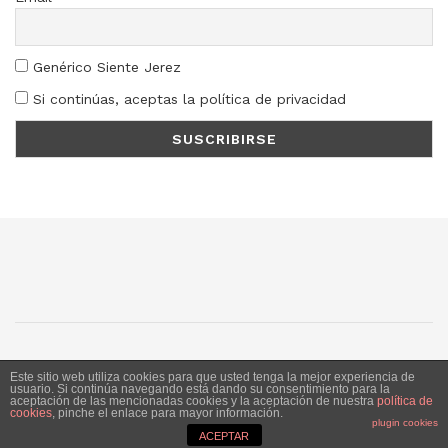
Genérico Siente Jerez
Si continúas, aceptas la política de privacidad
SJ
SC
SM
LN
Este sitio web utiliza cookies para que usted tenga la mejor experiencia de
usuario. Si continúa navegando está dando su consentimiento para la
aceptación de las mencionadas cookies y la aceptación de nuestra
política de
Siente Jerez 2020. Publicación bajo licencia CC
cookies
, pinche el enlace para mayor información.
plugin cookies
ACEPTAR