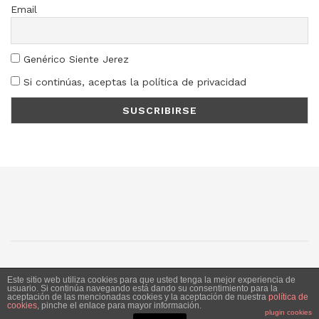
Email
Genérico Siente Jerez
Si continúas, aceptas la política de privacidad
SJ
SC
SM
LN
Este sitio web utiliza cookies para que usted tenga la mejor experiencia de
usuario. Si continúa navegando está dando su consentimiento para la
aceptación de las mencionadas cookies y la aceptación de nuestra
política de
Siente Jerez 2020. Publicación bajo licencia CC
cookies
, pinche el enlace para mayor información.
plugin cookies