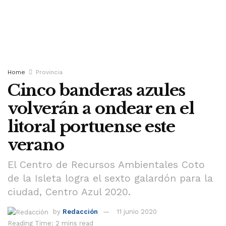
Home
Provincia
Cinco banderas azules
volverán a ondear en el
litoral portuense este
verano
El Centro de Recursos Ambientales Coto
de la Isleta logra el sexto galardón para la
ciudad, Centro Azul 2020.
by
Redacción
11 junio 2020
Reading Time: 2 mins read