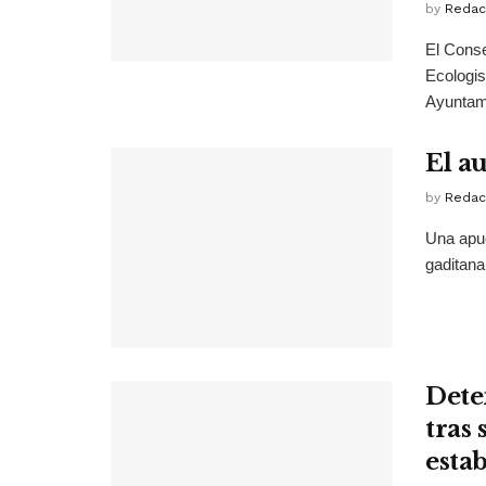
by
Redac
El Conse
Ecologis
Ayuntami
El au
by
Redac
Una apue
gaditana
Dete
tras
esta