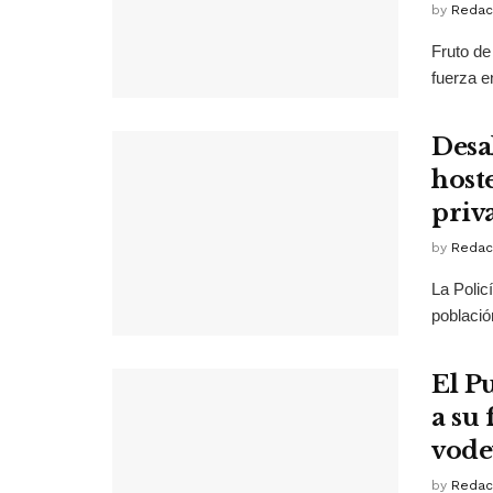
by
Redac
Fruto de
fuerza en
Desa
host
priv
by
Redac
La Polic
població
El P
a su 
vode
by
Redac