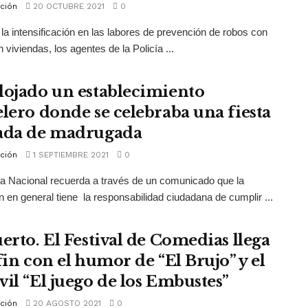
ción
20 OCTUBRE 2021
0
 la intensificación en las labores de prevención de robos con
 viviendas, los agentes de la Policía ...
lojado un establecimiento
elero donde se celebraba una fiesta
ada de madrugada
ción
1 SEPTIEMBRE 2021
0
ía Nacional recuerda a través de un comunicado que la
n en general tiene la responsabilidad ciudadana de cumplir ...
uerto. El Festival de Comedias llega
fin con el humor de “El Brujo” y el
vil “El juego de los Embustes”
ción
20 AGOSTO 2021
0