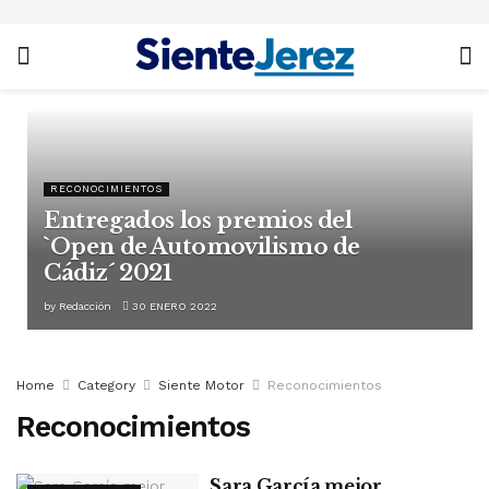
RECONOCIMIENTOS
Entregados los premios del
`Open de Automovilismo de
Cádiz´ 2021
by
Redacción
30 ENERO 2022
Home
Category
Siente Motor
Reconocimientos
Reconocimientos
Sara García mejor