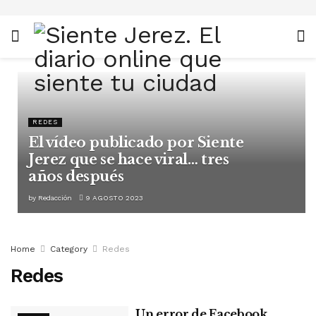
REDES
El vídeo publicado por Siente
Jerez que se hace viral… tres
años después
by
Redacción
9 AGOSTO 2023
Home
Category
Redes
Redes
Un error de Facebook