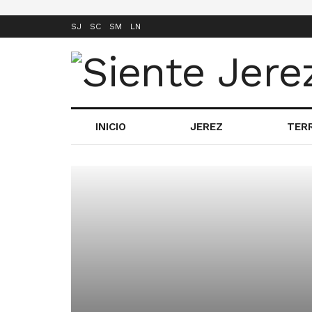
SJ
SC
SM
LN
INICIO
JEREZ
TER