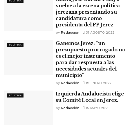
POLÍTICA
vuelve a la escena política
jerezana presentando su
candidatura como
presidenta del PP Jerez
by
Redacción
31 AGOSTO 2022
Ganemos Jerez: “un
POLÍTICA
presupuesto prorrogado no
es el mejor instrumento
para dar respuesta a las
necesidades actuales del
municipio”
by
Redacción
19 ENERO 2022
Izquierda Andalucista elige
POLÍTICA
su Comité Local en Jerez.
by
Redacción
15 MAYO 2021