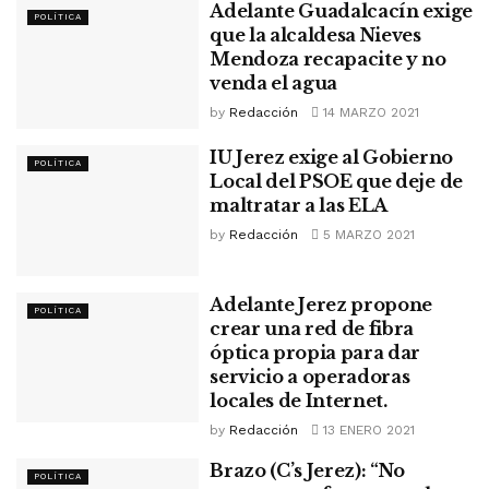
Adelante Guadalcacín exige
POLÍTICA
que la alcaldesa Nieves
Mendoza recapacite y no
venda el agua
by
Redacción
14 MARZO 2021
IU Jerez exige al Gobierno
POLÍTICA
Local del PSOE que deje de
maltratar a las ELA
by
Redacción
5 MARZO 2021
Adelante Jerez propone
POLÍTICA
crear una red de fibra
óptica propia para dar
servicio a operadoras
locales de Internet.
by
Redacción
13 ENERO 2021
Brazo (C’s Jerez): “No
POLÍTICA