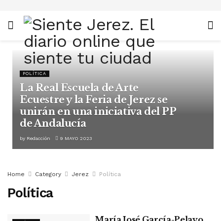
POLÍTICA
La Real Escuela de Arte
Ecuestre y la Feria de Jerez se
unirán en una iniciativa del PP
de Andalucía
by
Redacción
9 MAYO 2023
Home
Category
Jerez
Política
Política
María José García-Pelayo