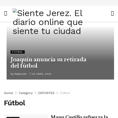
FÚTBOL
Joaquín anuncia su retirada
del fútbol
by
Redacción
20 ABRIL 2023
Home
Category
DEPORTES
Fútbol
Fútbol
Manu Castillo refuerza la