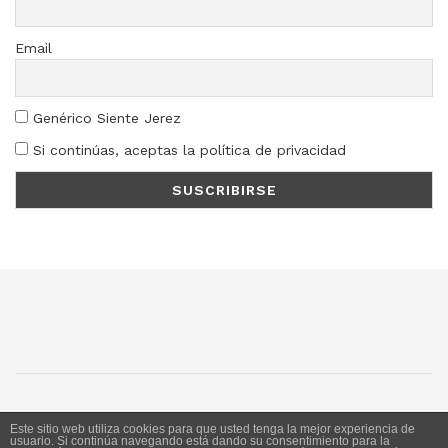
Email
Genérico Siente Jerez
Si continúas, aceptas la política de privacidad
SJ
SC
SM
LN
Este sitio web utiliza cookies para que usted tenga la mejor experiencia de
usuario. Si continúa navegando está dando su consentimiento para la