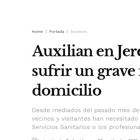
Home
Portada
Sucesos
Auxilian en Jer
sufrir un grave
domicilio
Desde mediados del pasado mes de 
vecinos y visitantes han necesitado 
Servicios Sanitarios o los profesio