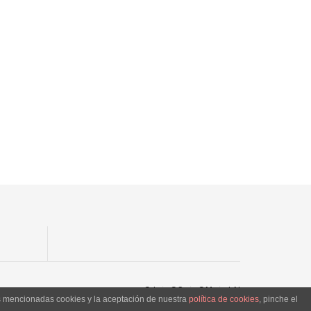
SJ
SC
SM
LN
as mencionadas cookies y la aceptación de nuestra
política de cookies
, pinche el