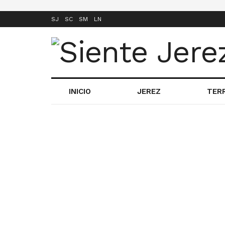
SJ
SC
SM
LN
INICIO
JEREZ
TER