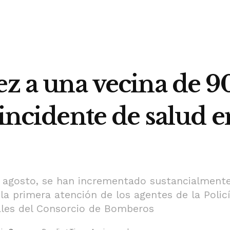
ez a una vecina de 90
 incidente de salud 
agosto, se han incrementado sustancialmente 
la primera atención de los agentes de la Policí
nales del Consorcio de Bomberos