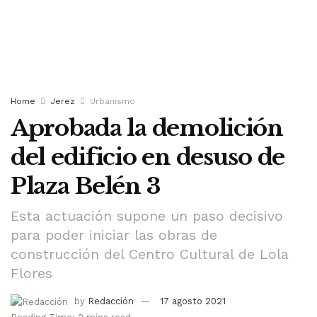
Home
Jerez
Urbanismo
Aprobada la demolición
del edificio en desuso de
Plaza Belén 3
Esta actuación supone un paso decisivo
para poder iniciar las obras de
construcción del Centro Cultural de Lola
Flores
by
Redacción
17 agosto 2021