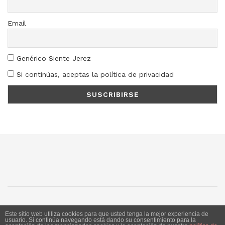
Email
Genérico Siente Jerez
Si continúas, aceptas la política de privacidad
SJ
SC
SM
LN
Este sitio web utiliza cookies para que usted tenga la mejor experiencia de
usuario. Si continúa navegando está dando su consentimiento para la