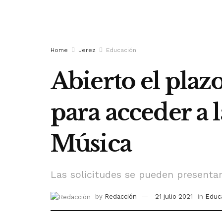
Home
Jerez
Educación
Abierto el plaz
para acceder a 
Música
Las solicitudes se pueden presentar
by
Redacción
21 julio 2021
in
Educ