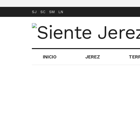
SJ
SC
SM
LN
INICIO
JEREZ
TER