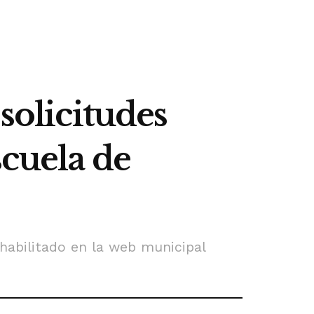
solicitudes
scuela de
 habilitado en la web municipal