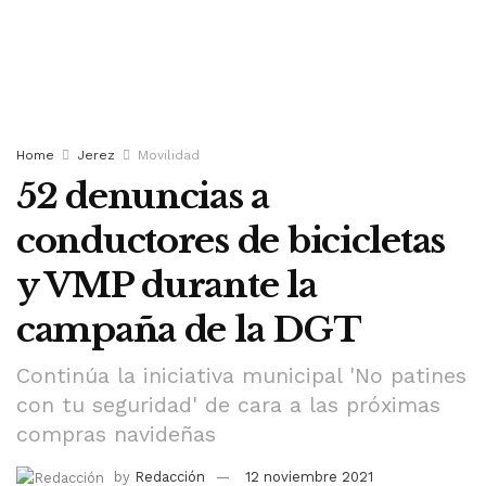
Home
Jerez
Movilidad
52 denuncias a
conductores de bicicletas
y VMP durante la
campaña de la DGT
Continúa la iniciativa municipal 'No patines
con tu seguridad' de cara a las próximas
compras navideñas
by
Redacción
12 noviembre 2021