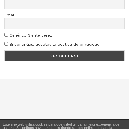
Email
Genérico Siente Jerez
Si continúas, aceptas la política de privacidad
SJ
SC
SM
LN
Este sitio web utiliza cookies para que usted tenga la mejor experiencia de
usuario. Si continúa navegando está dando su consentimiento para la