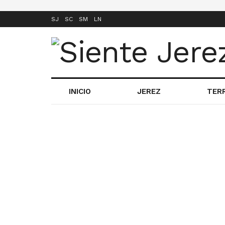
SJ
SC
SM
LN
INICIO
JEREZ
TER