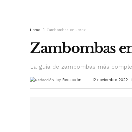
Home
Zambombas en Jerez
Zambombas en J
La guía de zambombas más comple
by
Redacción
12 noviembre 2022