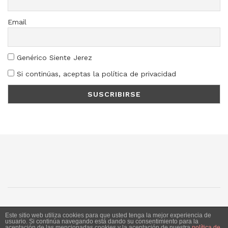
Email
Genérico Siente Jerez
Si continúas, aceptas la política de privacidad
SJ
SC
SM
LN
Este sitio web utiliza cookies para que usted tenga la mejor experiencia de
usuario. Si continúa navegando está dando su consentimiento para la
aceptación de las mencionadas cookies y la aceptación de nuestra
política de