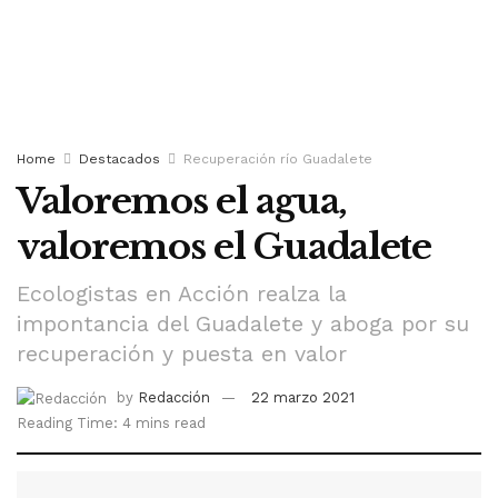
Home
Destacados
Recuperación río Guadalete
Valoremos el agua,
valoremos el Guadalete
Ecologistas en Acción realza la
impontancia del Guadalete y aboga por su
recuperación y puesta en valor
by
Redacción
22 marzo 2021
Reading Time: 4 mins read