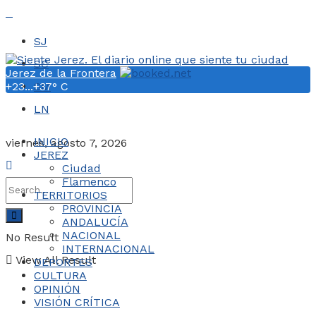
SJ
SC
Jerez de la Frontera
+
23...
+
SM
37° C
LN
INICIO
viernes, agosto 7, 2026
JEREZ
Ciudad
Flamenco
TERRITORIOS
PROVINCIA
ANDALUCÍA
NACIONAL
No Result
INTERNACIONAL
View All Result
DEPORTES
CULTURA
OPINIÓN
VISIÓN CRÍTICA