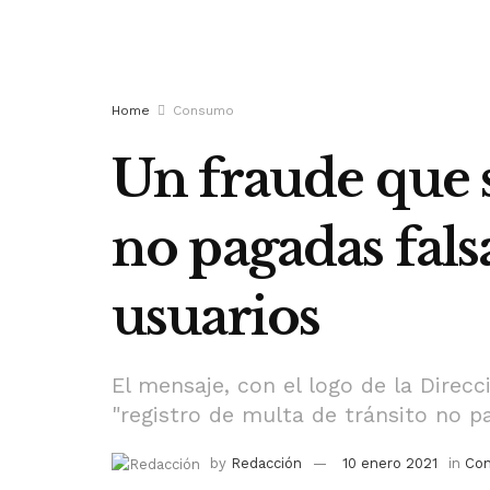
Home
Consumo
Un fraude que s
no pagadas fals
usuarios
El mensaje, con el logo de la Direcc
"registro de multa de tránsito no p
by
Redacción
10 enero 2021
in
Co