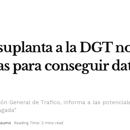
uplanta a la DGT no
as para conseguir dat
ión General de Trafico, informa a las potencial
agada"
nsumo
Reading Time: 2 mins read