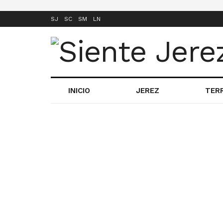
SJ
SC
SM
LN
INICIO
JEREZ
TER